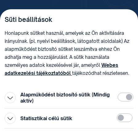
TELEFON
LEVÉLCÍM
Süti beállítások
+36 (1) 312 4400
1438 Budapest, Pf. 415.
E-MAIL
ADÓSZÁM
Honlapunk sütiket használ, amelyek az Ön aktivitására
sztnh@hipo.gov.hu
15311746-2-42
irányulnak. (pl. nyelvi beállítások, látogatott aloldalak) Az
CÍM
HIVATAL RÖVID NEVE
alapműködést biztosító sütiket leszámítva ehhez Ön
1081 Budapest II. János
SZTNHOPS, KRID:
adhatja meg a hozzájárulást. A sütik használata
Pál pápa tér 7.
174434905
KÖZÖSSÉGI MÉDIA
személyes adatok kezelésével jár, amelyről
Webes
adatkezelési tájékoztatóból
tájékozódhat részletesen.
Megtévesztő díjfizetési
Hozzájárulását az oldal legalján található vonhatja vissza,
felhívások
a „Süti beállítások” módosításával.
Alapműködést biztosító sütik (Mindig
Kötelez
aktív)
Statiszti
Statisztikai célú sütik
© 1996-2026 Szellemi Tulajdon Nemzeti Hivatala
Adatvédelem