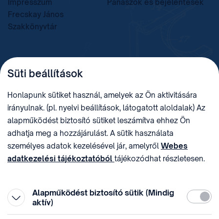
Impresszum
Panaszok és bejelentések
Frecskay János
Szakkönyvtár
TELEFON
LEVÉLCÍM
Süti beállítások
+36 (1) 312 4400
1438 Budapest, Pf. 415.
E-MAIL
ADÓSZÁM
Honlapunk sütiket használ, amelyek az Ön aktivitására
sztnh@hipo.gov.hu
15311746-2-42
irányulnak. (pl. nyelvi beállítások, látogatott aloldalak) Az
CÍM
HIVATAL RÖVID NEVE
alapműködést biztosító sütiket leszámítva ehhez Ön
1081 Budapest II. János
SZTNHOPS, KRID:
adhatja meg a hozzájárulást. A sütik használata
Pál pápa tér 7.
174434905
KÖZÖSSÉGI MÉDIA
személyes adatok kezelésével jár, amelyről
Webes
adatkezelési tájékoztatóból
tájékozódhat részletesen.
Megtévesztő díjfizetési
Hozzájárulását az oldal legalján található vonhatja vissza,
felhívások
a „Süti beállítások” módosításával.
Alapműködést biztosító sütik (Mindig
Kötelez
aktív)