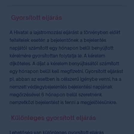
Gyorsított eljárás
A Hivatal a lajstromozási eljárást a törvényben előírt
feltételek esetén a bejelentőnek a bejelentés
napjától számított egy hónapon belül benyújtott
kérelmére gyorsítottan folytatja le. A kérelem
díjköteles. A díjat a kérelem benyújtásától számított
egy hónapon belül kell megfizetni. Gyorsított eljárást
pl. abban az esetben is célszerű igénybe venni, ha a
nemzeti védjegybejelentés bejelentési napjának
megőrzésével 6 hónapon belül szeretnénk
nemzetközi bejelentést is tenni a megjelölésünkre.
Különleges gyorsított eljárás
Lehetőség van különleges gyorsított eljárás