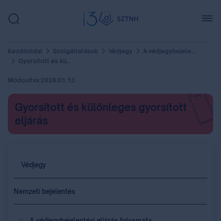
Kezdőoldal
Szolgáltatások
Védjegy
A védjegybejelentési eljárás folyamata
Gyorsított és különleges gyorsított eljárás
Módosítva:
2026.01.13.
Gyorsított és különleges gyorsított
eljárás
Védjegy
Nemzeti bejelentés
A védjegybejelentési eljárás folyamata