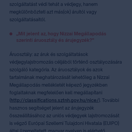
szolgáltatást védi tehát a védjegy, hanem
megkülönbözteti azt más(ok) áruitól vagy
szolgáltatásaitól.
„Mit jelent az, hogy Nizzai Megállapodás
szerinti áruosztály és árujegyzék?”
Áruosztály: az áruk és szolgáltatások
védjegylajstromozás céljából történő osztályozására
szolgáló kategória. Az áruosztályok és azok
tartalmának meghatározását lehetőleg a ⁣Nizzai
Megállapodás⁣ mellékletét képező jegyzékben
foglaltaknak megfelelően kell megállapítani
(
http://classifications.sztnh.gov.hu/nice/
). További
hasznos segítséget jelent az árujegyzék
összeállításához az uniós védjegyek lajstromozását
is végző Európai Szellemi Tulajdoni Hivatala (EUIPO)
által üzemeltetett, magyar nyelven is elérhető