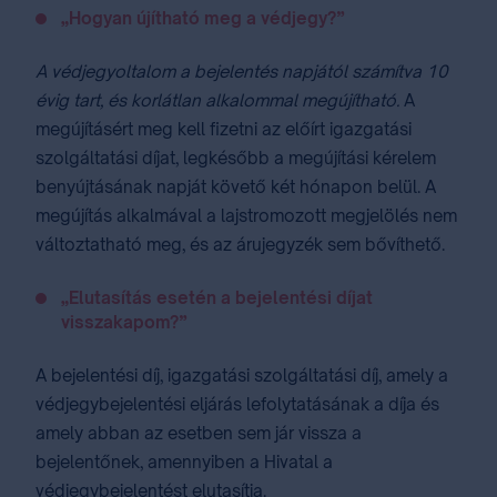
„Hogyan újítható meg a védjegy?”
A védjegyoltalom a bejelentés napjától számítva 10
évig tart, és korlátlan alkalommal megújítható.
A
megújításért meg kell fizetni az előírt igazgatási
szolgáltatási díjat, legkésőbb a megújítási kérelem
benyújtásának napját követő két hónapon belül. A
megújítás alkalmával a lajstromozott megjelölés nem
változtatható meg, és az árujegyzék sem bővíthető.
„Elutasítás esetén a bejelentési díjat
visszakapom?”
A bejelentési díj, igazgatási szolgáltatási díj, amely a
védjegybejelentési eljárás lefolytatásának a díja és
amely abban az esetben sem jár vissza a
bejelentőnek, amennyiben a Hivatal a
védjegybejelentést elutasítja.