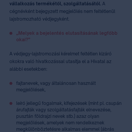
vállalkozás termékétől, szolgáltatásától.
A
cégnévként bejegyzett megjelölés nem feltétlenül
lajstromozható védjegyként.
„Melyek a bejelentés elutasításának legfőbb
okai?”
A védjegy-lajstromozási kérelmet feltétlen kizáró
okokra való hivatkozással utasítja el a Hivatal az
alábbi esetekben:
fajtanevek, vagy általánosan használt
megjelölések,
leíró jellegű fogalmak, kifejezések (mint pl. csupán
árufajták vagy szolgáltatásfajták elnevezése,
pusztán földrajzi nevek stb.) azaz olyan
megjelölések, amelyek nem rendelkeznek
megkülönböztetésre alkalmas elemmel (ábrás