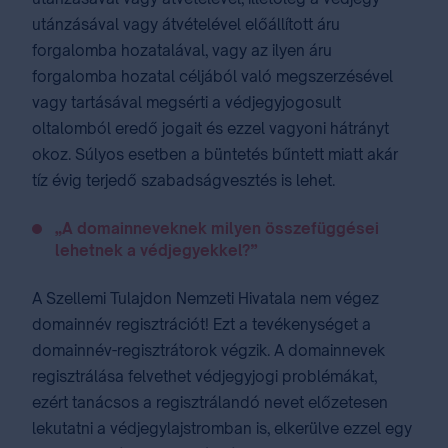
utánzásával vagy átvételével előállított áru
forgalomba hozatalával, vagy az ilyen áru
forgalomba hozatal céljából való megszerzésével
vagy tartásával megsérti a védjegyjogosult
oltalomból eredő jogait és ezzel vagyoni hátrányt
okoz. Súlyos esetben a büntetés bűntett miatt akár
tíz évig terjedő szabadságvesztés is lehet.
„A domainneveknek milyen összefüggései
lehetnek a védjegyekkel?”
A Szellemi Tulajdon Nemzeti Hivatala nem végez
domainnév regisztrációt! Ezt a tevékenységet a
domainnév-regisztrátorok végzik. A domainnevek
regisztrálása felvethet védjegyjogi problémákat,
ezért tanácsos a regisztrálandó nevet előzetesen
lekutatni a védjegylajstromban is, elkerülve ezzel egy