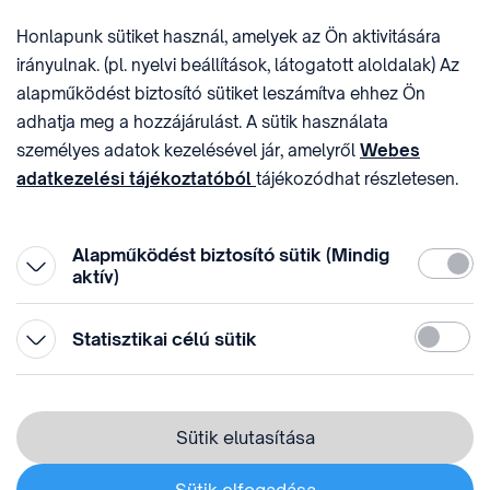
E-MAIL
ADÓSZÁM
Honlapunk sütiket használ, amelyek az Ön aktivitására
sztnh@hipo.gov.hu
15311746-2-42
irányulnak. (pl. nyelvi beállítások, látogatott aloldalak) Az
CÍM
HIVATAL RÖVID NEVE
alapműködést biztosító sütiket leszámítva ehhez Ön
1081 Budapest II. János
SZTNHOPS, KRID:
adhatja meg a hozzájárulást. A sütik használata
Pál pápa tér 7.
174434905
KÖZÖSSÉGI MÉDIA
személyes adatok kezelésével jár, amelyről
Webes
adatkezelési tájékoztatóból
tájékozódhat részletesen.
Megtévesztő díjfizetési
Hozzájárulását az oldal legalján található vonhatja vissza,
felhívások
a „Süti beállítások” módosításával.
Alapműködést biztosító sütik (Mindig
Kötelez
aktív)
Statiszti
Statisztikai célú sütik
© 1996-2026 Szellemi Tulajdon Nemzeti Hivatala
Adatvédelem
⁣ ⁣
Sütik elutasítása
Webes adatkezelési tájékoztató
Sütik elfogadása