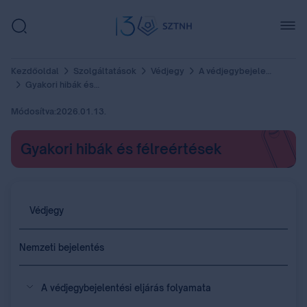
Kezdőoldal
Szolgáltatások
Védjegy
A védjegybejelentési eljárás folyamata
Gyakori hibák és félreértések
Módosítva:
2026.01.13.
Gyakori hibák és félreértések
Védjegy
Nemzeti bejelentés
A védjegybejelentési eljárás folyamata