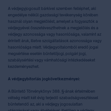
A védjegyjogosult bárkivel szemben felléphet, aki
engedélye nélkül gazdasági tevékenység körében
használ olyan megjelölést, amelyet a fogyasztók a
védjegyével összetéveszthetnek a megjelölés és a
védjegy azonossága vagy hasonlósága, valamint az
érintett áruk, illetve szolgáltatások azonossága vagy
hasonlósága miatt. Védjegyoltalomból eredő jogai
megsértése esetén büntetőjogi, polgári jogi,
szabálysértési vagy vámhatósági intézkedéseket
kezdeményezhet.
A védjegybitorlás jogkövetkezményei:
A Büntető Törvénykönyv 388. §-ának értelmében
vétség miatt két évig terjedő szabadságvesztéssel
büntetendő az, aki a védjegy jogosulatlan
utánzásával vagy átvételével, illetőleg a védjegy