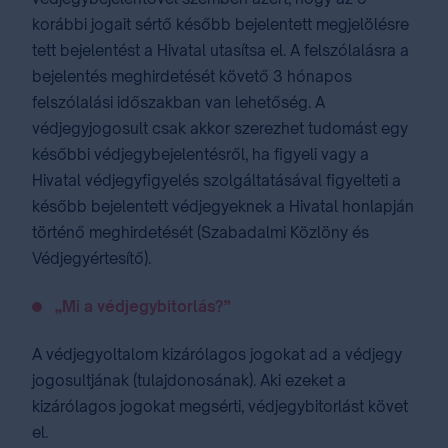
korábbi jogait sértő később bejelentett megjelölésre
tett bejelentést a Hivatal utasítsa el. A felszólalásra a
bejelentés meghirdetését követő 3 hónapos
felszólalási időszakban van lehetőség. A
védjegyjogosult csak akkor szerezhet tudomást egy
későbbi védjegybejelentésről, ha figyeli vagy a
Hivatal védjegyfigyelés szolgáltatásával figyelteti a
később bejelentett védjegyeknek a Hivatal honlapján
történő meghirdetését (Szabadalmi Közlöny és
Védjegyértesítő).
„Mi a védjegybitorlás?”
A védjegyoltalom kizárólagos jogokat ad a védjegy
jogosultjának (tulajdonosának). Aki ezeket a
kizárólagos jogokat megsérti, védjegybitorlást követ
el.