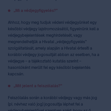
„Mi a védjegyfigyelés?”
Ahhoz, hogy meg tudjuk védeni védjegyünket egy
későbbi védjegy lajstromozásától, figyelnünk kell a
védjegybejelentések meghirdetését, vagy
megrendelhetjük a Hivatal „védjegyfigyelés”
szolgáltatását, amely alapján a Hivatal értesíti a
korábbi védjegy jogosultját abban az esetben, ha a
védjegye – a tájékoztató kutatás szerint –
hasonlóként merült fel egy későbbi bejelentés
kapcsán.
„Mit jelent a felszólalás?”
Felszólalás során a korábbi védjegy vagy más jog
(pl. névhez való jog) jogosultja léphet fel a
védjegybejelentővel szemben azért, hogy az ő