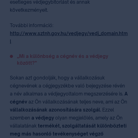
esetleges védjegybitorlást és annak
következményeit.
További információ:
http://www.sztnh.gov.hu/vedjegy/vedj_domain.htm
l
„Mi a különbség a cégnév és a védjegy
között?”
Sokan azt gondolják, hogy a vállalkozásuk
cégnevének a cégjegyzékbe való bejegyzése révén
a név alkalmas a védjegyoltalom megszerzésére is.
A
cégnév
az Ön vállalkozásának teljes neve, ami az Ön
vállalkozásának azonosítására szolgál.
Ezzel
szemben
a védjegy
olyan megjelölés, amely az Ön
vállalatának
termékét, szolgáltatását különbözteti
meg más hasonló tevékenységet végző