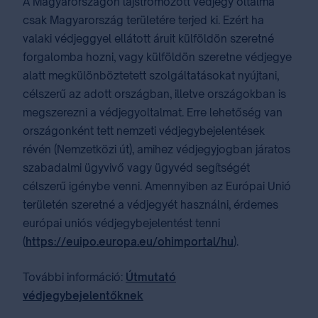
A Magyarországon lajstromozott védjegy oltalma
csak Magyarország területére terjed ki. Ezért ha
valaki védjeggyel ellátott áruit külföldön szeretné
forgalomba hozni, vagy külföldön szeretne védjegye
alatt megkülönböztetett szolgáltatásokat nyújtani,
célszerű az adott országban, illetve országokban is
megszerezni a védjegyoltalmat. Erre lehetőség van
országonként tett nemzeti védjegybejelentések
révén (Nemzetközi út), amihez védjegyjogban járatos
szabadalmi ügyvivő vagy ügyvéd segítségét
célszerű igénybe venni. Amennyiben az Európai Unió
területén szeretné a védjegyét használni, érdemes
európai uniós védjegybejelentést tenni
(
https://euipo.europa.eu/ohimportal/hu
).
További információ:
Útmutató
védjegybejelentőknek