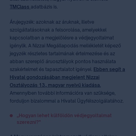
TMClass
adatbázis is.
Árujegyzék: azoknak az áruknak, illetve
szolgáltatásoknak a felsorolása, amelyekkel
kapcsolatban a megjelölésre a védjegyoltalmat
igénylik. A Nizzai Megállapodás mellékletét képező
jegyzék részletes tartalmának értelmezése és az
abban szereplő áruosztályok pontos használata
szakértelmet és tapasztalatot igényel.
Ebben segít a
Hivatal gondozásában megjelent Nizzai
Osztályozás 13., magyar nyelvű kiadása.
Amennyiben további információra van szüksége,
forduljon bizalommal a Hivatal Ügyfélszolgálatához.
„Hogyan lehet külföldön védjegyoltalmat
szerezni?”