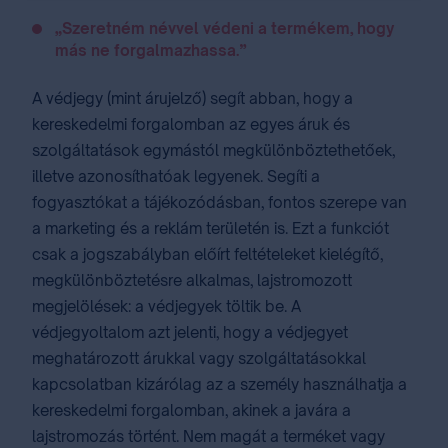
„Szeretném névvel védeni a termékem, hogy
más ne forgalmazhassa.”
A védjegy (mint árujelző) segít abban, hogy a
kereskedelmi forgalomban az egyes áruk és
szolgáltatások egymástól megkülönböztethetőek,
illetve azonosíthatóak legyenek. Segíti a
fogyasztókat a tájékozódásban, fontos szerepe van
a marketing és a reklám területén is. Ezt a funkciót
csak a jogszabályban előírt feltételeket kielégítő,
megkülönböztetésre alkalmas, lajstromozott
megjelölések: a védjegyek töltik be. A
védjegyoltalom azt jelenti, hogy a védjegyet
meghatározott árukkal vagy szolgáltatásokkal
kapcsolatban kizárólag az a személy használhatja a
kereskedelmi forgalomban, akinek a javára a
lajstromozás történt. Nem magát a terméket vagy