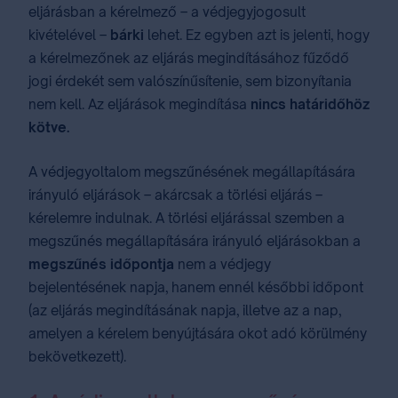
eljárásban a kérelmező – a védjegyjogosult
kivételével –
bárki
lehet. Ez egyben azt is jelenti, hogy
a kérelmezőnek az eljárás megindításához fűződő
jogi érdekét sem valószínűsítenie, sem bizonyítania
nem kell. Az eljárások megindítása
nincs határidőhöz
kötve.
A védjegyoltalom megszűnésének megállapítására
irányuló eljárások – akárcsak a törlési eljárás –
kérelemre indulnak. A törlési eljárással szemben a
megszűnés megállapítására irányuló eljárásokban a
megszűnés időpontja
nem a védjegy
bejelentésének napja, hanem ennél későbbi időpont
(az eljárás megindításának napja, illetve az a nap,
amelyen a kérelem benyújtására okot adó körülmény
bekövetkezett).