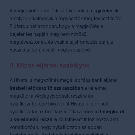
A védjegyoltalomból kizártak azok a megjelölések,
amelyek alkalmasak a fogyasztók megtévesztésére.
Előfordulhat azonban, hogy a megjelölés a
bejelentés napján még nem minősül
megtévesztőnek, és csak a lajstromozás után, a
használat során válik megtévesztővé.
4. Közös eljárási szabályok
A Hivatal a megszűnés megállapítása iránti eljárás
írásbeli előkészítő szakaszában
a kérelmet
megküldi a védjegyjogosult részére és
nyilatkozattételre hívja fel. A Hivatal a jogosult
nyilatkozatának beérkezését követően
azt megküldi
a kérelmező részére
és felhívást intéz hozzá arra
vonatkozóan, hogy nyilatkozzon az abban