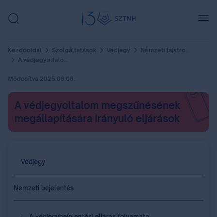
Kezdőoldal
Szolgáltatások
Védjegy
Nemzeti lajstromozást követő eljárások
A védjegyoltalom megszűnésének megállapítására irányuló eljárások
Módosítva:
2025.09.08.
A védjegyoltalom megszűnésének
megállapítására irányuló eljárások
Védjegy
Nemzeti bejelentés
A védjegybejelentési eljárás folyamata