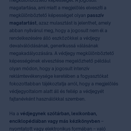
megkülönböztető képességét. A jogosult
magatartása, ami miatt a megjelölés elveszíti a
megkülönböztető képességet olyan
passzív
magatartást
, azaz mulasztást is jelenthet, amely
abban nyilvánul meg, hogy a jogosult nem él a
rendelkezésére álló eszközökkel a védjegy
devalválódásának, generikussá válásának
megakadályozására. A védjegy megkülönböztető
képességének elvesztése megelőzhető például
olyan módon, hogy a jogosult intenzív
reklámtevékenysége keretében a fogyasztókat
fokozottabban tájékoztatja arról, hogy a megjelölés
védjegyoltalom alatt áll és fellép a védjegyét
fajtanévként használókkal szemben.
Ha a
védjegynek szótárban, lexikonban,
enciklopédiában vagy más kézikönyvben
–
nyomtatott vagy elektronikus formában – való