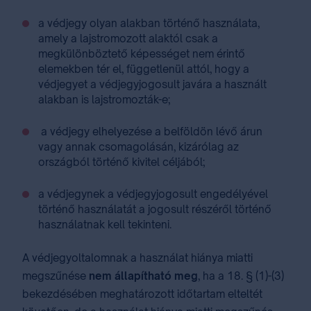
a védjegy olyan alakban történő használata,
amely a lajstromozott alaktól csak a
megkülönböztető képességet nem érintő
elemekben tér el, függetlenül attól, hogy a
védjegyet a védjegyjogosult javára a használt
alakban is lajstromozták-e;
a védjegy elhelyezése a belföldön lévő árun
vagy annak csomagolásán, kizárólag az
országból történő kivitel céljából;
a védjegynek a védjegyjogosult engedélyével
történő használatát a jogosult részéről történő
használatnak kell tekinteni.
A védjegyoltalomnak a használat hiánya miatti
megszűnése
nem állapítható meg
, ha a 18. § (1)-(3)
bekezdésében meghatározott időtartam elteltét