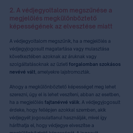
2. A védjegyoltalom megszűnése a
megjelölés megkülönböztető
képességének az elvesztése miatt
A védjegyoltalom megszűnik, ha a megjelölés a
védjegyjogosult magatartása vagy mulasztása
következtében azoknak az áruknak vagy
szolgáltatásoknak az üzleti
forgalomban szokásos
nevévé vált
, amelyekre lajstromozták.
Ahogy a megkülönböztető képességet meg lehet
szerezni, úgy el is lehet veszíteni, abban az esetben,
ha a megjelölés
fajtanévvé válik
. A védjegyjogosult
érdeke, hogy fellépjen azokkal szemben, akik
védjegyét jogosulatlanul használják, mivel így
háríthatja el, hogy védjegye elveszítse a