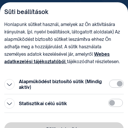
TELEFON
LEVÉLCÍM
Süti beállítások
+36 (1) 312 4400
1438 Budapest, Pf. 415.
E-MAIL
ADÓSZÁM
Honlapunk sütiket használ, amelyek az Ön aktivitására
sztnh@hipo.gov.hu
15311746-2-42
irányulnak. (pl. nyelvi beállítások, látogatott aloldalak) Az
CÍM
HIVATAL RÖVID NEVE
alapműködést biztosító sütiket leszámítva ehhez Ön
1081 Budapest II. János
SZTNHOPS, KRID:
adhatja meg a hozzájárulást. A sütik használata
Pál pápa tér 7.
174434905
KÖZÖSSÉGI MÉDIA
személyes adatok kezelésével jár, amelyről
Webes
adatkezelési tájékoztatóból
tájékozódhat részletesen.
Megtévesztő díjfizetési
Hozzájárulását az oldal legalján található vonhatja vissza,
felhívások
a „Süti beállítások” módosításával.
Alapműködést biztosító sütik (Mindig
Kötelez
aktív)
Statiszti
Statisztikai célú sütik
© 1996-2026 Szellemi Tulajdon Nemzeti Hivatala
Adatvédelem
⁣ ⁣