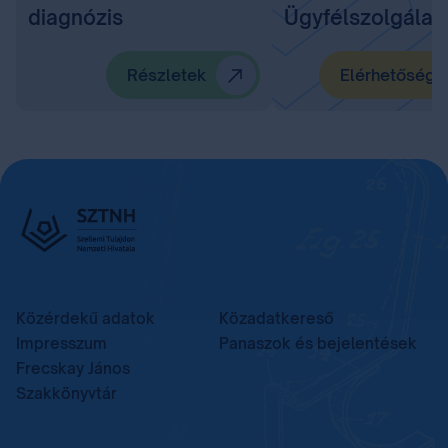
diagnózis
Ügyfélszolgálat
Részletek
Elérhetőségü
Közérdekű adatok
Közadatkereső
Impresszum
Panaszok és bejelentések
Frecskay János
Szakkönyvtár