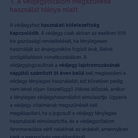
1. A védjegyoltalom megszűnése
használat hiánya miatt
A védjegyhez
használati kötelezettség
kapcsolódik
. A védjegy csak abban az esetben tölti
be gazdasági rendeltetését, ha ténylegesen
használják az árujegyzékbe foglalt áruk, illetve
szolgáltatások vonatkozásában. A
védjegyjogosultnak a
védjegy lajstromozásának
napjától számított öt éven belül
kell megkezdeni a
védjegy tényleges használatát, ezt követően pedig
nem lehet olyan összefüggő ötéves időszak, amikor
a tényleges védjegyhasználatot elmulasztja. Ugyanis
a védjegy oltalmának megszűnését kell
megállapítani, ha a jogosult a védjegy tényleges
használatát elmulasztotta, és a védjegyoltalom
fennmaradása sérti valakinek az érdekét, amennyiben
kérik a megszűnés megállapítását.