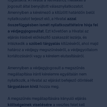
foglaltakra. A Hivatal a felhíváshoz mellékeli a
jogosult által benyújtott válasznyilatkozatot.
Amennyiben a kérelmező a kitűzött határidőn belül
nyilatkozatot terjeszt elő, a Hivatal
azzal
összefüggésben ismét nyilatkozattételre hívja fel
a védjegyjogosultat
. Ezt követően a Hivatal az
eljárás írásbeli előkészítő szakaszát lezárja, és
intézkedik a
szóbeli tárgyalás
kitűzéséről, ahol majd
határoz a védjegy megszűnéséről, a védjegyoltalom
korlátozásáról vagy a kérelem elutasításáról.
Amennyiben a védjegyjogosult a megszűnés
megállapítása iránti kérelemre egyáltalán nem
nyilatkozik, a Hivatal az eljárást befejező döntését
tárgyaláson kívül
hozza meg.
A megszűnés megállapítására irányuló eljárás
költségeinek viselésére
a vesztes felet kell