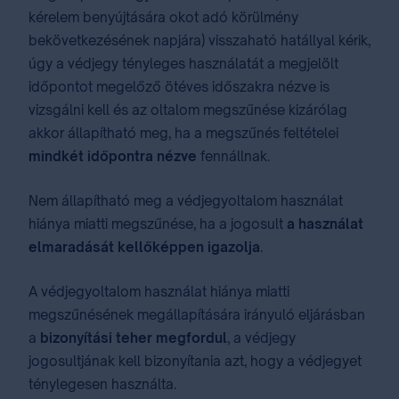
kérelem benyújtására okot adó körülmény
bekövetkezésének napjára) visszaható hatállyal kérik,
úgy a védjegy tényleges használatát a megjelölt
időpontot megelőző ötéves időszakra nézve is
vizsgálni kell és az oltalom megszűnése kizárólag
akkor állapítható meg, ha a megszűnés feltételei
mindkét időpontra nézve
fennállnak.
Nem állapítható meg a védjegyoltalom használat
hiánya miatti megszűnése, ha a jogosult
a használat
elmaradását kellőképpen igazolja
.
A védjegyoltalom használat hiánya miatti
megszűnésének megállapítására irányuló eljárásban
a
bizonyítási teher megfordul
, a védjegy
jogosultjának kell bizonyítania azt, hogy a védjegyet
ténylegesen használta.