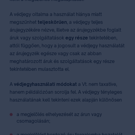
A védjegy oltalma a használat hiánya miatt
megszűnhet
teljeskörűen
, a védjegy teljes
árujegyzékére nézve, illetve az árujegyzékbe foglalt
áruk vagy szolgáltatások
egy része
tekintetében,
attól függően, hogy a jogosult a védjegy használatát
az árujegyzék egésze vagy csak az abban
meghatározott áruk és szolgáltatások egy része
tekintetében mulasztotta el.
A
védjegyhasználati módokat
a Vt. nem taxatíve,
hanem példálózóan sorolja fel. A védjegy tényleges
használatának kell tekinteni ezek alapján különösen
a megjelölés elhelyezését az árun vagy
csomagolásán;
a megjelölést hordozó áru forgalomba hozatalát,