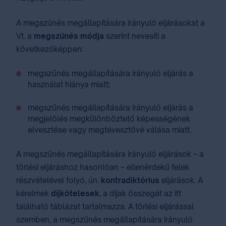
A megszűnés megállapítására irányuló eljárásokat a
Vt. a
megszűnés módja
szerint nevesíti a
következőképpen:
megszűnés megállapítására irányuló eljárás a
használat hiánya miatt;
megszűnés megállapítására irányuló eljárás a
megjelölés megkülönböztető képességének
elvesztése vagy megtévesztővé válása miatt.
A megszűnés megállapítására irányuló eljárások – a
törlési eljáráshoz hasonlóan – ellenérdekű felek
részvételével folyó, ún.
kontradiktórius
eljárások. A
kérelmek
díjkötelesek
, a díjak összegét az itt
található táblázat tartalmazza. A törlési eljárással
szemben, a megszűnés megállapítására irányuló