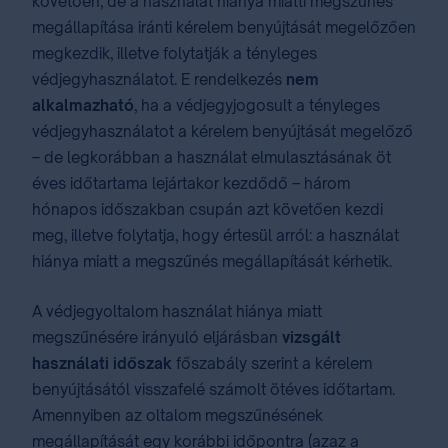
követően, de a használat hiánya miatti megszűnés
megállapítása iránti kérelem benyújtását megelőzően
megkezdik, illetve folytatják a tényleges
védjegyhasználatot. E rendelkezés
nem
alkalmazható
, ha a védjegyjogosult a tényleges
védjegyhasználatot a kérelem benyújtását megelőző
– de legkorábban a használat elmulasztásának öt
éves időtartama lejártakor kezdődő – három
hónapos időszakban csupán azt követően kezdi
meg, illetve folytatja, hogy értesül arról: a használat
hiánya miatt a megszűnés megállapítását kérhetik.
A védjegyoltalom használat hiánya miatt
megszűnésére irányuló eljárásban
vizsgált
használati időszak
főszabály szerint a kérelem
benyújtásától visszafelé számolt ötéves időtartam.
Amennyiben az oltalom megszűnésének
megállapítását egy korábbi időpontra (azaz a