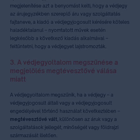
megjelenítése azt a benyomást kelti, hogy a védjegy
az árujegyzékben szereplő áru vagy szolgáltatás
fajtaneve, a kiadó a védjegyjogosult kérésére köteles
haladéktalanul – nyomtatott művek esetén
legkésőbb a következő kiadás alkalmával –
feltüntetni, hogy a védjegyet lajstromozták.
3. A védjegyoltalom megszűnése a
megjelölés megtévesztővé válása
miatt
A védjegyoltalom megszűnik, ha a védjegy – a
védjegyjogosult általi vagy a védjegyjogosult
engedélyével történő használat következtében –
megtévesztővé vált
, különösen az áruk vagy a
szolgáltatások jellegét, minőségét vagy földrajzi
származását illetően.