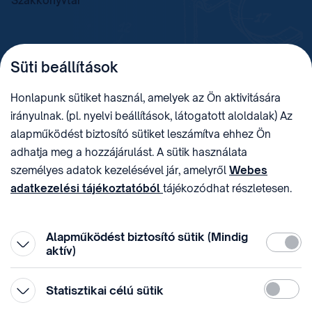
Szakkönyvtár
TELEFON
LEVÉLCÍM
Süti beállítások
+36 (1) 312 4400
1438 Budapest, Pf. 415.
E-MAIL
ADÓSZÁM
Honlapunk sütiket használ, amelyek az Ön aktivitására
sztnh@hipo.gov.hu
15311746-2-42
irányulnak. (pl. nyelvi beállítások, látogatott aloldalak) Az
CÍM
HIVATAL RÖVID NEVE
alapműködést biztosító sütiket leszámítva ehhez Ön
1081 Budapest II. János
SZTNHOPS, KRID:
adhatja meg a hozzájárulást. A sütik használata
Pál pápa tér 7.
174434905
KÖZÖSSÉGI MÉDIA
személyes adatok kezelésével jár, amelyről
Webes
adatkezelési tájékoztatóból
tájékozódhat részletesen.
Megtévesztő díjfizetési
Hozzájárulását az oldal legalján található vonhatja vissza,
felhívások
a „Süti beállítások” módosításával.
Alapműködést biztosító sütik (Mindig
Kötelez
aktív)
Statiszti
Statisztikai célú sütik