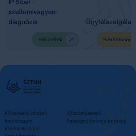
IP Scan -
szellemivagyon-
diagnózis
Ügyfélszolgálat
Részletek
Elérhetőségü
Közérdekű adatok
Közadatkereső
Impresszum
Panaszok és bejelentések
Frecskay János