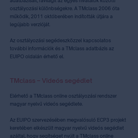
adatbázisait, rávilágít az egyes hivatalok közötti
osztályozási különbségekre. A TMclass 2006 óta
működik, 2011 októberében indították útjára a
legújabb verzióját.
Az osztályozási segédeszközzel kapcsolatos
további információk és a TMclass adatbázis az
EUIPO oldalán érhető el.
TMclass – Videós segédlet
Elérhető a TMclass online osztályozási rendszer
magyar nyelvű videós segédlete.
Az EUIPO szervezésében megvalósuló ECP3 projekt
keretében elkészült magyar nyelvű videós segédlet
azáltal, hogy segítséget nyújt a TMclass online