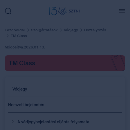
Kezdőoldal
Szolgáltatások
Védjegy
Osztályozás
TM Class
Módosítva:
2026.01.13.
TM Class
Védjegy
Nemzeti bejelentés
A védjegybejelentési eljárás folyamata