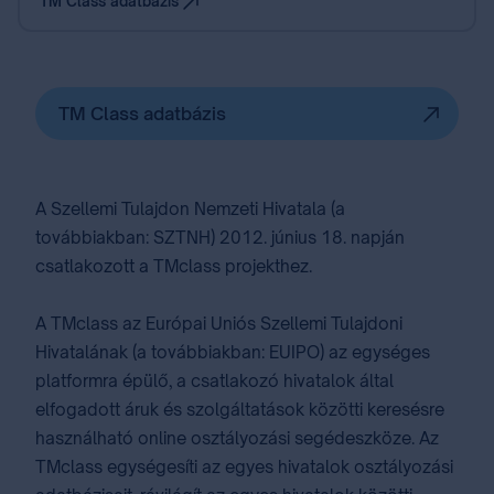
TM Class adatbázis
TM Class adatbázis
A Szellemi Tulajdon Nemzeti Hivatala (a
továbbiakban: SZTNH) 2012. június 18. napján
csatlakozott a TMclass projekthez.
A TMclass az Európai Uniós Szellemi Tulajdoni
Hivatalának (a továbbiakban: EUIPO) az egységes
platformra épülő, a csatlakozó hivatalok által
elfogadott áruk és szolgáltatások közötti keresésre
használható online osztályozási segédeszköze. Az
TMclass egységesíti az egyes hivatalok osztályozási